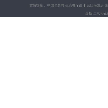
友情链接：
中国包装网
生态餐厅设计
营口海景房
爆板
二氧化硫