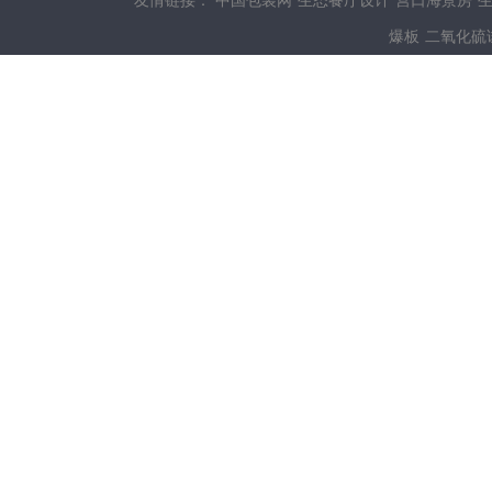
友情链接：
中国包装网
生态餐厅设计
营口海景房
爆板
二氧化硫