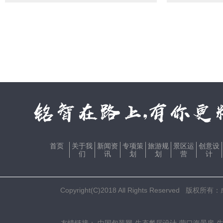
首页
关于我
新闻资
专项策
旅游规
景区运
创意设
们
讯
划
划
营
计
Copyright(C)2018 All Rights Res