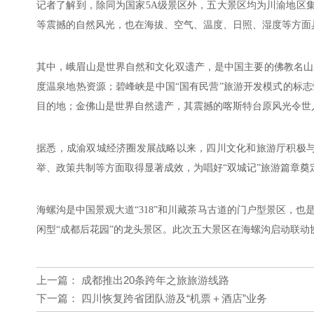
记者了解到，除同为国家5A级景区外，五大景区均为川渝地区
等震撼的自然风光，也在海拔、空气、温度、日照、湿度等方面
其中，峨眉山是世界自然和文化双遗产，是中国主要的佛教名山
度温泉地热资源；碧峰峡是中国“国有民营”旅游开发模式的标
目的地；金佛山是世界自然遗产，其震撼的喀斯特台原风光令世
据悉，成渝双城经济圈发展战略以来，四川文化和旅游厅积极
举、政策共制等方面取得显著成效，为唱好“双城记”旅游篇章奠
海螺沟是中国景观大道“318”和川藏茶马古道的门户型景区，
闲型“成都后花园”的龙头景区。此次五大景区在海螺沟启动联
上一篇：
成都推出20条跨年之旅旅游线路
下一篇：
四川恢复跨省团队游及“机票＋酒店”业务