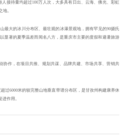
人接待量均超过100万人次，大多具有日出、云海、佛光、彩虹
之地。
山最大的冰川分布区、最壮观的冰瀑景观地，拥有罕见的90摄氏
，以显著的夏季温差而闻名八方，是重庆市主要的度假和避暑旅游
动协作，在项目共推、规划共谋、品牌共建、市场共享、营销共
超过6000米的较完整山地垂直带谱分布区，是甘孜州构建康养休
促进作用。