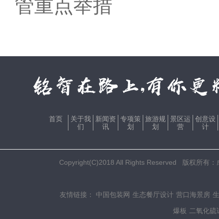
管重点举措
首页
关于我
新闻资
专项策
旅游规
景区运
创意设
们
讯
划
划
营
计
Copyright(C)2018 All Rights Res
友情链接：
中国包装网
生态餐厅设计
营口海景房
爆板
二氧化硫