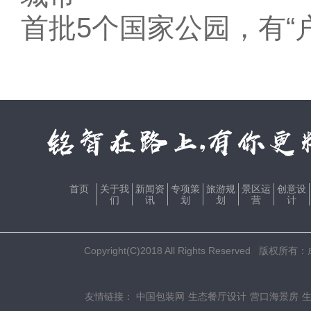
首批5个国家公园，有“
首页
关于我
新闻资
专项策
旅游规
景区运
创意设
们
讯
划
划
营
计
Copyright(C)2018 All Rights Res
友情链接：
中国包装网
生态餐厅设计
营口海景房