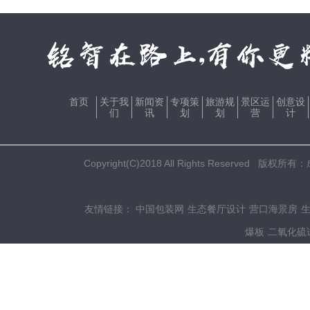
首页
关于我
新闻资
专项策
旅游规
景区运
创意设
们
讯
划
划
营
计
Copyright(C)2018 All Rights Res
友情链接：
中国包装网
生态餐厅设计
营口海景房
爆板
二氧化硫