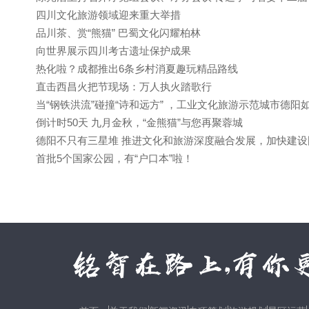
四川文化旅游领域迎来重大举措
品川茶、赏“熊猫” 巴蜀文化闪耀柏林
向世界展示四川考古遗址保护成果
热化啦？成都推出6条乡村消夏趣玩精品路线
直击西昌火把节现场：万人执火踏歌行
当“钢铁洪流”碰撞“诗和远方” ，工业文化旅游示范城市德阳
倒计时50天 九月金秋，“金熊猫”与您再聚蓉城
德阳不只有三星堆 推进文化和旅游深度融合发展，加快建设
首批5个国家公园，有“户口本”啦！