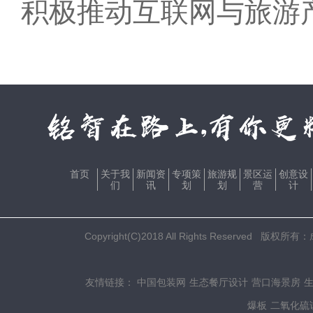
积极推动互联网与旅游
首页
关于我
新闻资
专项策
旅游规
景区运
创意设
们
讯
划
划
营
计
Copyright(C)2018 All Rights Res
友情链接：
中国包装网
生态餐厅设计
营口海景房
爆板
二氧化硫