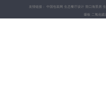
友情链接：
中国包装网
生态餐厅设计
营口海景房
爆板
二氧化硫