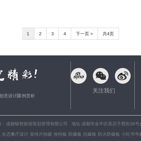
1
2
3
4
下一页 >
共4页
关注我们
创意设计
案例赏析
eserved 版权所有：成都铭智旅游策划管理有限公司 地址:成都市金牛区茶店子西街3
房
生态餐厅设计
宣传片拍摄
埃特板
防爆板
抗爆板
防火防爆板
小红书号