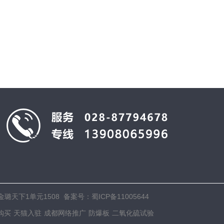
6号金璐天下1单元1508 备案号：
蜀ICP备11005644
购买
天猫入驻
成都网络推广
防爆板
二氧化硫试验