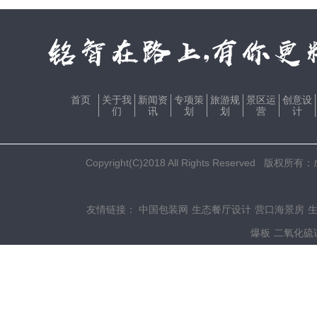
首页
关于我
新闻资
专项策
旅游规
景区运
创意设
们
讯
划
划
营
计
Copyright(C)2018 All Rights Res
友情链接：
中国包装网
生态餐厅设计
营口海景房
爆板
二氧化硫