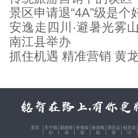
景区申请退“4A”级是个
安逸走四川·避暑光雾
南江县举办
抓住机遇 精准营销 
首页
关于我
新闻资
专项策
旅游规
景区运
创意设
们
讯
划
划
营
计